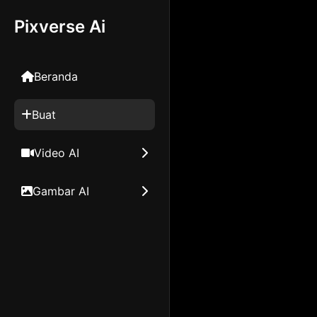
Pixverse Ai
Beranda
Buat
Video AI
WAN 2.2 AI
Gambar AI
Seedance AI
Seedream 4.0
Ace-Step Music
Nano Banana AI
Generator
Generator gambar
Pyramid Flow AI
qwen