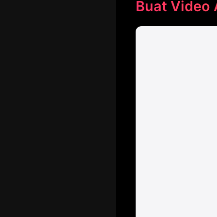
Buat Video 
Langkah Video T2V
Flux Dev
Framepack AI
AI Generator Sketsa
Video wan
Generator karikatur ai
Pertukaran Wajah
Generator gambar AI
Video
yang realistis
Stable Video Diffusion
Gambar Upscaler
Gambar AI
AI Watermark
Remover
Gambar AI Combine
Penambah foto AI