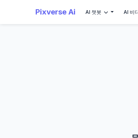
Pixverse Ai
AI 챗봇
AI 
무