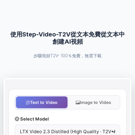
使用Step-Video-T2V從文本免費從文本中
創建AI視頻
步驟視頻T2V- 100％免費，無需下載