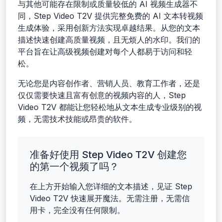
与其他可能存在限制或质量较低的 AI 视频生成器不
同，Step Video T2V 提供完整免费的 AI 文本转视频
生成体验，采用创新方法实现卓越结果。从您的文本
描述快速创建高质量视频，且无烦人的水印。我们的
平台旨在让高级视频创建对每个人都易于访问和轻
松。
无论您是内容创作者、营销人员、教育工作者，还是
仅仅需要快速且富有创意的视频内容的人，Step
Video T2V 都能让您轻松地从文本生成专业级别的视
频，无需技术技能或昂贵的软件。
准备好使用 Step Video T2V 创建您
的第一个视频了吗？
在上方开始输入您详细的文本描述，见证 Step
Video T2V 快速展开魔法。无需注册，无需信
用卡，完全没有任何限制。