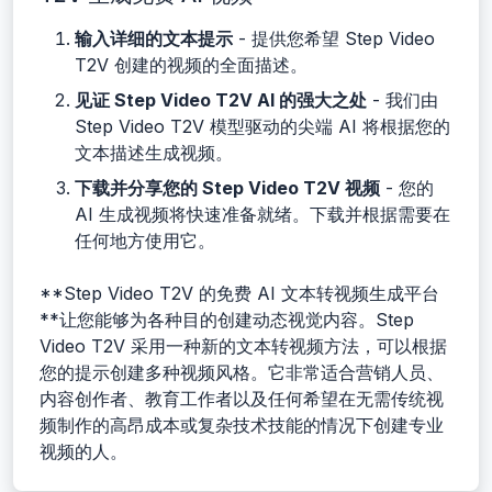
输入详细的文本提示
- 提供您希望 Step Video
T2V 创建的视频的全面描述。
见证 Step Video T2V AI 的强大之处
- 我们由
Step Video T2V 模型驱动的尖端 AI 将根据您的
文本描述生成视频。
下载并分享您的 Step Video T2V 视频
- 您的
AI 生成视频将快速准备就绪。下载并根据需要在
任何地方使用它。
**Step Video T2V 的免费 AI 文本转视频生成平台
**让您能够为各种目的创建动态视觉内容。Step
Video T2V 采用一种新的文本转视频方法，可以根据
您的提示创建多种视频风格。它非常适合营销人员、
内容创作者、教育工作者以及任何希望在无需传统视
频制作的高昂成本或复杂技术技能的情况下创建专业
视频的人。