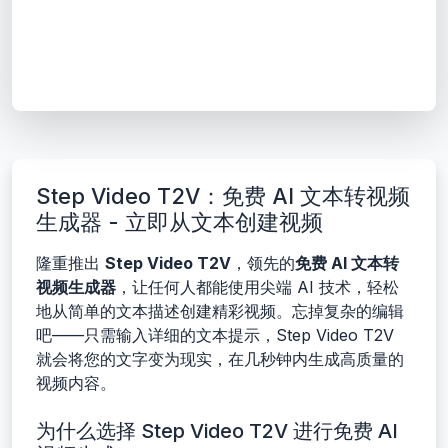
Step Video T2V：免费 AI 文本转视频
生成器 - 立即从文本创建视频
隆重推出
Step Video T2V
，领先的
免费 AI 文本转
视频生成器
，让任何人都能使用尖端 AI 技术，轻松
地从简单的文本描述创建精彩视频。忘掉复杂的编辑
吧——只需输入详细的文本提示，Step Video T2V
就会将您的文字变为现实，在几秒钟内生成高质量的
视频内容。
为什么选择 Step Video T2V 进行免费 AI