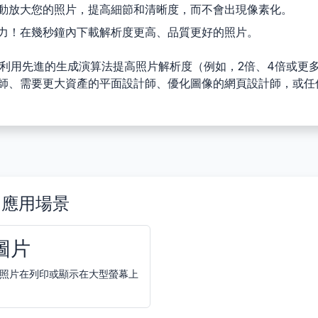
將自動放大您的照片，提高細節和清晰度，而不會出現像素化。
的魔力！在幾秒鐘內下載解析度更高、品質更好的照片。
能，利用先進的生成演算法提高照片解析度（例如，2倍、4倍或更多
影師、需要更大資產的平面設計師、優化圖像的網頁設計師，或任
門應用場景
圖片
的照片在列印或顯示在大型螢幕上