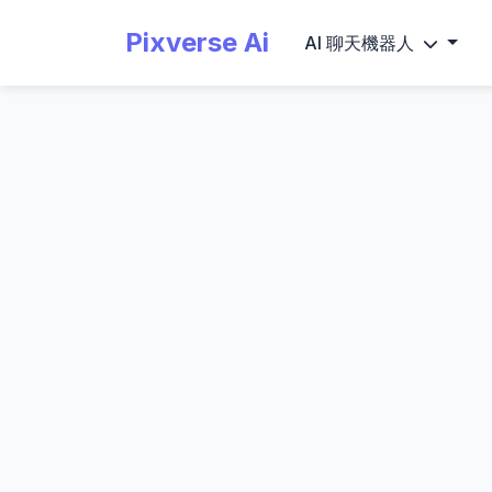
Pixverse Ai
AI 聊天機器人