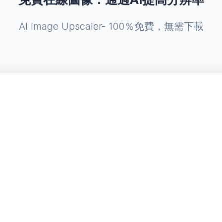
AI Image Upscaler- 100％免費，無需下載