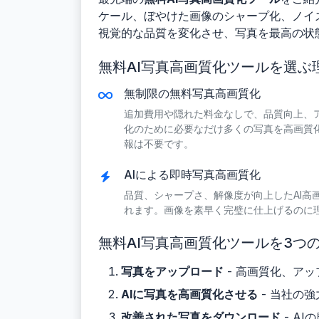
ケール、ぼやけた画像のシャープ化、ノイ
視覚的な品質を変化させ、写真を最高の状
無料AI写真高画質化ツールを選ぶ
無制限の無料写真高画質化
追加費用や隠れた料金なしで、品質向上、
化のために必要なだけ多くの写真を高画質
報は不要です。
AIによる即時写真高画質化
品質、シャープさ、解像度が向上したAI高
れます。画像を素早く完璧に仕上げるのに
無料AI写真高画質化ツールを3つ
写真をアップロード
- 高画質化、ア
AIに写真を高画質化させる
- 当社の
改善された写真をダウンロード
- A