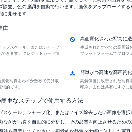
ズ除去、色の強調を自動で行います。画像をアップロードするだ
態に見せます。
理由
高画質化された写真に透
アップスケール、またはシャープ
生成されたすべての高画質
化できます。クレジットカード情
プラットフォームでプロフ
簡単かつ高速な高画質化
画質化写真をわずか数秒で受け取
高解像度に改善された写真
理想的です。
印刷、または共有にすぐに
の簡単なステップで使用する方法
ップスケール、シャープ化、またはノイズ除去したい画像を選択
強力なAIが写真を自動的に分析し、その品質を向上させるため
Iの魔法を目撃してください！視覚的な品質が大幅に向上した写