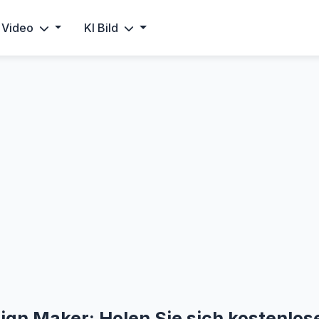
 Video
KI Bild
ign Maker: Holen Sie sich kostenlos