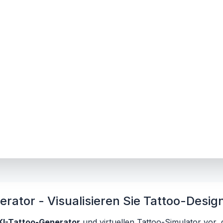
rator - Visualisieren Sie Tattoo-Design
KI-Tattoo-Generator
und virtuellen Tattoo-Simulator vor, 